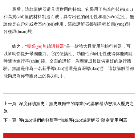
最后，這款講解器還具備耐用的特點。它采用了先進的技術(shù)
和高質(zhì)量的材料制造而成，具有出色的耐用性和穩(wěn)定性。無
論你是在戶外或者室內(nèi)使用，這款講解器都能夠輕松應(yīng)對
各種環(huán)境。
總之，“
專業(yè)無線講解器
”是一款強大且實用的旅行神器，可
以幫助你提升帶團能力。它的便攜性、功能性和耐用性使得你能夠隨
時隨地進行準(zhǔn)確、全面的講解，為團隊成員提供更好的旅行體
驗。無論是作為一名新手導(dǎo)游還是資深導(dǎo)游，這款講解器都
能夠成為你帶團路上的得力助手。
上一頁:
深度解讀黨史：黨史展館中的專業(yè)講解器助您深入歷史之
旅
下一頁:
導(dǎo)游們的好幫手“無線導(dǎo)游講解器”隨身實用利器