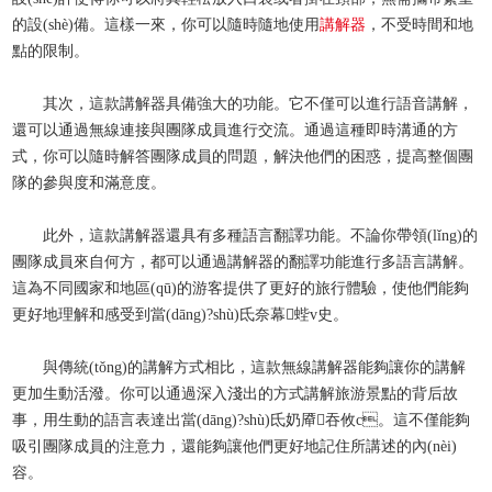
的設(shè)備。這樣一來，你可以隨時隨地使用
講解器
，不受時間和地
點的限制。
其次，這款講解器具備強大的功能。它不僅可以進行語音講解，
還可以通過無線連接與團隊成員進行交流。通過這種即時溝通的方
式，你可以隨時解答團隊成員的問題，解決他們的困惑，提高整個團
隊的參與度和滿意度。
此外，這款講解器還具有多種語言翻譯功能。不論你帶領(lǐng)的
團隊成員來自何方，都可以通過講解器的翻譯功能進行多語言講解。
這為不同國家和地區(qū)的游客提供了更好的旅行體驗，使他們能夠
更好地理解和感受到當(dāng)?shù)氐奈幕蜌v史。
與傳統(tǒng)的講解方式相比，這款無線講解器能夠讓你的講解
更加生動活潑。你可以通過深入淺出的方式講解旅游景點的背后故
事，用生動的語言表達出當(dāng)?shù)氐奶厣吞攸c。這不僅能夠
吸引團隊成員的注意力，還能夠讓他們更好地記住所講述的內(nèi)
容。