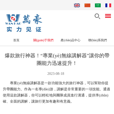
首頁
關(guān)于我們
產(chǎn)品中心
聯(lián)系我們
首頁
>>
關(guān)于我們
>>
新聞動態(tài)
>>
新聞動態(tài)
爆款旅行神器！“專業(yè)無線講解器”讓你的帶
團能力迅速提升！
2023-08-18
專業(yè)無線講解器是一款功能強大的旅行神器，可以幫助你提
升帶團能力。作為一名導(dǎo)游，講解是非常重要的一項技能。通過
使用這款講解器，你可以輕松地與團隊成員進行溝通，提供準(zhǔn)
確、全面的講解，讓旅行更加有趣和有意義。