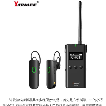
這款無線講解器具有多種優(yōu)勢，首先是方便攜帶。它的小巧
設(shè)計使得你可以將其輕松放入口袋或者掛在頸部，無需攜帶繁重