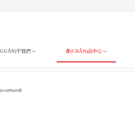
(GUĀN)于我們
產(CHǍN)品中心
議音響
(wú)內(nèi)容