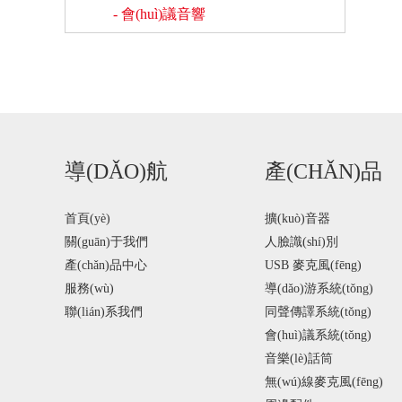
- 會(huì)議音響
導(DǍO)航
產(CHǍN)品
首頁(yè)
擴(kuò)音器
關(guān)于我們
人臉識(shí)別
產(chǎn)品中心
USB 麥克風(fēng)
服務(wù)
導(dǎo)游系統(tǒng)
聯(lián)系我們
同聲傳譯系統(tǒng)
會(huì)議系統(tǒng)
音樂(lè)話筒
無(wú)線麥克風(fēng)