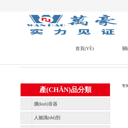
首頁(YÈ)
關
首頁(yè)
>>
產(chǎn)品中心
>>
周邊配件
>>
會(huì)
暫無
產(CHǍN)品分類
擴(kuò)音器
人臉識(shí)別