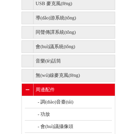
USB 麥克風(fēng)
導(dǎo)游系統(tǒng)
同聲傳譯系統(tǒng)
會(huì)議系統(tǒng)
音樂(lè)話筒
無(wú)線麥克風(fēng)
周邊配件
- 調(diào)音臺(tái)
- 功放
- 會(huì)議攝像頭